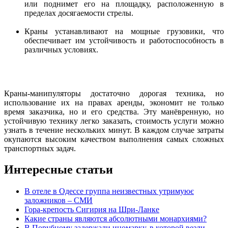
или поднимет его на площадку, расположенную в
пределах досягаемости стрелы.
Краны устанавливают на мощные грузовики, что
обеспечивает им устойчивость и работоспособность в
различных условиях.
Краны-манипуляторы достаточно дорогая техника, но
использование их на правах аренды, экономит не только
время заказчика, но и его средства. Эту манёвренную, но
устойчивую технику легко заказать, стоимость услуги можно
узнать в течение нескольких минут. В каждом случае затраты
окупаются высоким качеством выполнения самых сложных
транспортных задач.
Интересные статьи
В отеле в Одессе группа неизвестных утримуює
заложников – СМИ
Гора-крепость Cигирия на Шри-Ланке
Какие страны являются абсолютными монархиями?
В Порубному задержали иномарку, в которой везли