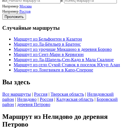
из
в
Например
Москва
Например
Ростов
Проложить
Случайные маршруты
Маршрут из Бельфонтен в Казатон
Маршрут из Ла-Бёнльер в Братенс
Маршрут из урочище Микшино в деревня Борово
Маршрут из Сент-Мари в Кервизон
Маршрут из Ла-Шапель-Сен-Кадо в Мала Скалице
Маршрут из село Сухой Ставок в поселок Юсуп Алан
Маршрут из Лонгвикен в Капо-Спероне
Вы здесь
Все маршруты
|
Россия
|
Тверская область
|
Нелидовский
район
|
Нелидово
|
Россия
|
Калужская область
|
Боровский
район
|
деревня Петрово
Маршрут из Нелидово до деревня
Петрово