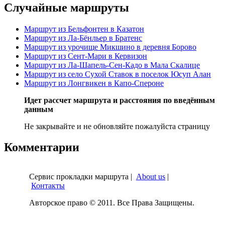
Случайные маршруты
Маршрут из Бельфонтен в Казатон
Маршрут из Ла-Бёнльер в Братенс
Маршрут из урочище Микшино в деревня Борово
Маршрут из Сент-Мари в Кервизон
Маршрут из Ла-Шапель-Сен-Кадо в Мала Скалице
Маршрут из село Сухой Ставок в поселок Юсуп Алан
Маршрут из Лонгвикен в Капо-Спероне
Идет рассчет маршрута и расстояния по введённым
данным
Не закрывайте и не обновляйте пожалуйста страницу
Комментарии
Сервис прокладки маршрута |
About us
|
Контакты
Авторское право © 2011. Все Права Защищены.