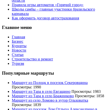
области
Правила игры автоматов «Горячий город»
Школы самбы – главные участники бразильского
карнавала
Как оформить договор автострахования
Главное меню
Главная
Бизнес
Курорты
Новости
Статьи
Строительство и ремонт
Туризм
Популярные маршруты
Маршрут из Полоцк в поселок Секеровщина
Просмотры: 1990
Маршрут из Тара в село Евгащино
Просмотры: 1983
Маршрут из Тара в село Бражниково
Просмотры: 1858
Маршрут из село Ломово в хутор Ольховатка
Просмотры: 1839
Маршрут из поселок Дом Отдыха Александрино в