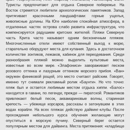
Туристы предпочитают для отдыха Северное побережье. На
Восток стремятся любители археологических памятников. Запад
притягивает красочными ландшафтами: горные ущелья,
живописные долины. На Юге наиболее спокойная атмосфера, в
отдаленных частях острова слабо развита инфраструктура, что
компенсируется радушием критских жителей. Пляжи Северную
часть Крита часто называют одним бесконечным пляжем.
Многочисленные отели имеют собственный выход к морю,
старательно оборудуют места для купания. Здесь в достаточном
количестве зонтиков, лежаков, кабинок для переодевания. Среди
разнообразия пляжей можно выделить культовые места,
известные во всем мире. «Элафониси» завораживает песком
розового оттенка и лазурным оттенком морского прибоя. «Ван»
окружен финиковой рощей, это место считают райским. Говорят,
именно тут снимали рекламный ролик «Баунти». Но что точно:
пляж был и остается любимым местом отдыха хиппи. «Балос»
находится в гавани, по легенде, прежде — пиратской. Романтиков
привлекают белый песок, аквамариновые волны, старинная
крепость — убежище корсаров, рассказы о затонувшем в этих
водах корабле. На всех пляжах действую дайвинг-клубы. После
прохождения небольшого курса обучения желающие могут
опуститься в морскую пучину. Северный берег остается
популярным местом для дайвинга. Места притяжения: «кладбище