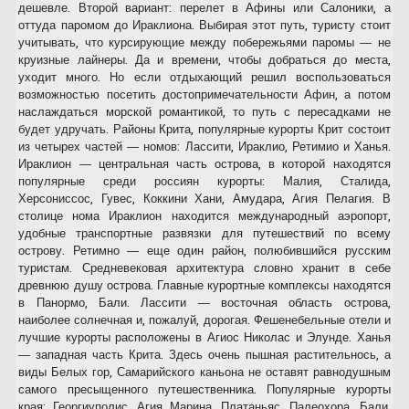
дешевле. Второй вариант: перелет в Афины или Салоники, а
оттуда паромом до Ираклиона. Выбирая этот путь, туристу стоит
учитывать, что курсирующие между побережьями паромы — не
круизные лайнеры. Да и времени, чтобы добраться до места,
уходит много. Но если отдыхающий решил воспользоваться
возможностью посетить достопримечательности Афин, а потом
наслаждаться морской романтикой, то путь с пересадками не
будет удручать. Районы Крита, популярные курорты Крит состоит
из четырех частей — номов: Лассити, Ираклио, Ретимио и Ханья.
Ираклион — центральная часть острова, в которой находятся
популярные среди россиян курорты: Малия, Сталида,
Херсониссос, Гувес, Коккини Хани, Амудара, Агия Пелагия. В
столице нома Ираклион находится международный аэропорт,
удобные транспортные развязки для путешествий по всему
острову. Ретимно — еще один район, полюбившийся русским
туристам. Средневековая архитектура словно хранит в себе
древнюю душу острова. Главные курортные комплексы находятся
в Панормо, Бали. Лассити — восточная область острова,
наиболее солнечная и, пожалуй, дорогая. Фешенебельные отели и
лучшие курорты расположены в Агиос Николас и Элунде. Ханья
— западная часть Крита. Здесь очень пышная растительнось, а
виды Белых гор, Самарийского каньона не оставят равнодушным
самого пресыщенного путешественника. Популярные курорты
края: Георгиуполис, Агия Марина, Платаньяс, Палеохора, Бали.