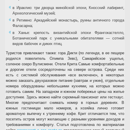
в Ираклио: три дворца минойской эпохи, Кносский лабиринт,
Археологический музей;
в Ретимно: Аркадийский монастырь, руины античного города
Фаласарна;
в Ханье: крепость византийской эпохи Франгокастелло,
Ботанический парк с уникальными обитателями — сотней
видов бабочек и диких птиц.
Туристов привлекают также: гора Дикти (по легенде, в ее пещере
родился повелитель Олимпа Зевс), Самарийское ущелье,
соленое озеро Вулисмени. Отели Крита Самые комфортабельные
и дорогие отели сосредоточены на севере острова. Среди них
есть с системой обслуживания «все включено», в некоторых
можно заказать двухразовое питание (завтрак и ужин), отдельные
номера оборудованы небольшими кухнями, на которых можно
готовить самим. На западном и южном побережье цены на жилье
доступнее. Здесь можно найти скромный пансионат или гестхаус.
Многие предпочитают снимать номер в горных деревнях. В
южных гостиницах мало номеров, а хозяйка лично готовит
ароматную выпечку к утреннему кофе. Крит отличается тем, что
посетить остров могут желающие с разными уровнями доходов и
требованиями к комфорту. Статья подготовлена по материалам