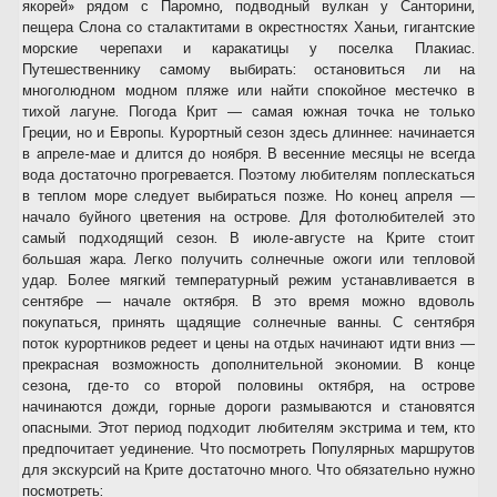
якорей» рядом с Паромно, подводный вулкан у Санторини,
пещера Слона со сталактитами в окрестностях Ханьи, гигантские
морские черепахи и каракатицы у поселка Плакиас.
Путешественнику самому выбирать: остановиться ли на
многолюдном модном пляже или найти спокойное местечко в
тихой лагуне. Погода Крит — самая южная точка не только
Греции, но и Европы. Курортный сезон здесь длиннее: начинается
в апреле-мае и длится до ноября. В весенние месяцы не всегда
вода достаточно прогревается. Поэтому любителям поплескаться
в теплом море следует выбираться позже. Но конец апреля —
начало буйного цветения на острове. Для фотолюбителей это
самый подходящий сезон. В июле-августе на Крите стоит
большая жара. Легко получить солнечные ожоги или тепловой
удар. Более мягкий температурный режим устанавливается в
сентябре — начале октября. В это время можно вдоволь
покупаться, принять щадящие солнечные ванны. С сентября
поток курортников редеет и цены на отдых начинают идти вниз —
прекрасная возможность дополнительной экономии. В конце
сезона, где-то со второй половины октября, на острове
начинаются дожди, горные дороги размываются и становятся
опасными. Этот период подходит любителям экстрима и тем, кто
предпочитает уединение. Что посмотреть Популярных маршрутов
для экскурсий на Крите достаточно много. Что обязательно нужно
посмотреть: