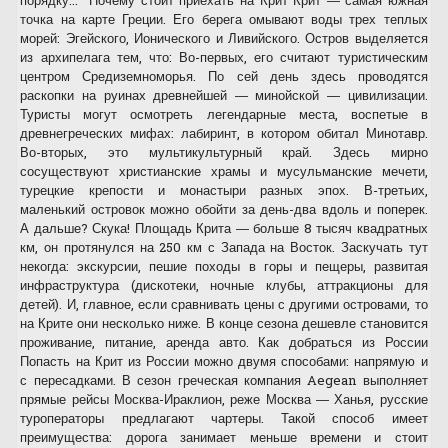
порядку... Почему стоит приехать на Крит Крит — самая южная
точка на карте Греции. Его берега омывают воды трех теплых
морей: Эгейского, Ионического и Ливийского. Остров выделяется
из архипелага тем, что: Во-первых, его считают туристическим
центром Средиземноморья. По сей день здесь проводятся
раскопки на руинах древнейшей — минойской — цивилизации.
Туристы могут осмотреть легендарные места, воспетые в
древнегреческих мифах: лабиринт, в котором обитал Минотавр.
Во-вторых, это мультикультурный край. Здесь мирно
сосуществуют христианские храмы и мусульманские мечети,
турецкие крепости и монастыри разных эпох. В-третьих,
маленький островок можно обойти за день-два вдоль и поперек.
А дальше? Скука! Площадь Крита — больше 8 тысяч квадратных
км, он протянулся на 250 км с Запада на Восток. Заскучать тут
некогда: экскурсии, пешие походы в горы и пещеры, развитая
инфраструктура (дискотеки, ночные клубы, аттракционы для
детей). И, главное, если сравнивать цены с другими островами, то
на Крите они несколько ниже. В конце сезона дешевле становится
проживание, питание, аренда авто. Как добраться из России
Попасть на Крит из России можно двумя способами: напрямую и
с пересадками. В сезон греческая компания Aegean выполняет
прямые рейсы Москва-Ираклион, реже Москва — Ханья, русские
туроператоры предлагают чартеры. Такой способ имеет
преимущества: дорога занимает меньше времени и стоит