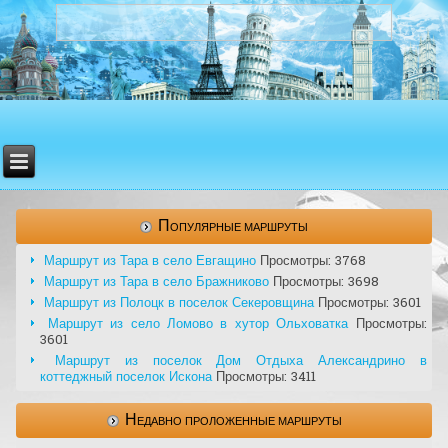
Популярные маршруты
Маршрут из Тара в село Евгащино
Просмотры: 3768
Маршрут из Тара в село Бражниково
Просмотры: 3698
Маршрут из Полоцк в поселок Секеровщина
Просмотры: 3601
Маршрут из село Ломово в хутор Ольховатка
Просмотры:
3601
Маршрут из поселок Дом Отдыха Александрино в
коттеджный поселок Искона
Просмотры: 3411
Недавно проложенные маршруты