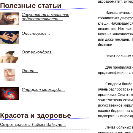
акродерматит, энте
Полезные статьи
Идиопатическая
Сосудистая и мозговая
хроническая диффуз
недостаточность...
клещи. Наблюдается
незаметно. Нет лих
Описторхоз...
Кожа на конечностя
или даже месяцев. 
болезни.
Остеохондроз...
Лечат больных 
Для профилактик
Отит...
продезинфицироват
Синдром Данболь
Инфаркт миокарда...
очень распростране
организме. Симптом
эритематозно-сквам
искусственное кормл
пахово-бедренных с
Красота и здоровье
подвержены инфекц
Секрет красоты Лаймы Вайкуле...
Лечат больных 
принимают витамины