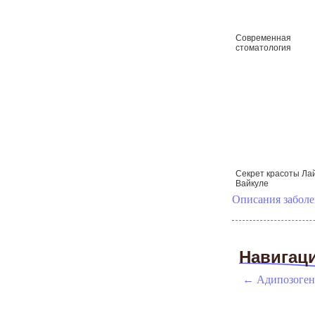
Современная
стоматология
Секрет красоты Л
Вайкуле
Описания забол
Навигац
←
Адипозоген