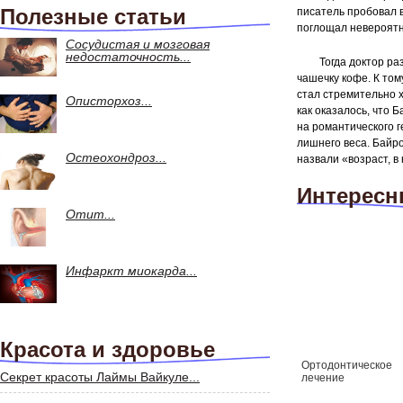
Полезные статьи
писатель пробовал в
поглощал невероятн
Сосудистая и мозговая
недостаточность...
Тогда доктор ра
чашечку кофе. К том
стал стремительно х
Описторхоз...
как оказалось, что 
на романтического г
лишнего веса. Байро
Остеохондроз...
назвали «возраст, в
Интересн
Отит...
Инфаркт миокарда...
Красота и здоровье
Ортодонтическое
Секрет красоты Лаймы Вайкуле...
лечение